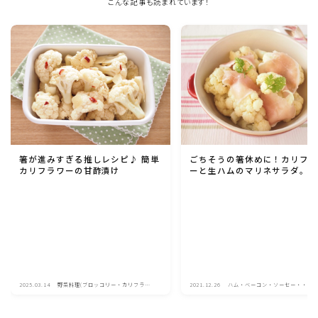
こんな記事も読まれています！
ごちそうの箸休めに！カリフ
箸が進みすぎる推しレシピ♪ 簡単
ーと生ハムのマリネサラダ。
カリフラワーの甘酢漬け
2025.03.14
野菜料理(ブロッコリー・カリフラワ
2021.12.26
ハム・ベーコン・ソーセー・・ス
ー・パプリカ・菜の花・その他)
ム・チーズ料理