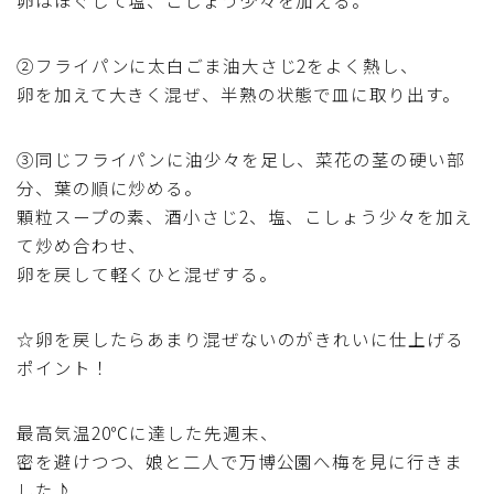
卵はほぐして塩、こしょう少々を加える。
②フライパンに太白ごま油大さじ2をよく熱し、
卵を加えて大きく混ぜ、半熟の状態で皿に取り出す。
③同じフライパンに油少々を足し、菜花の茎の硬い部
分、葉の順に炒める。
顆粒スープの素、酒小さじ2、塩、こしょう少々を加え
て炒め合わせ、
卵を戻して軽くひと混ぜする。
☆卵を戻したらあまり混ぜないのがきれいに仕上げる
ポイント！
最高気温20℃に達した先週末、
密を避けつつ、娘と二人で万博公園へ梅を見に行きま
した♪