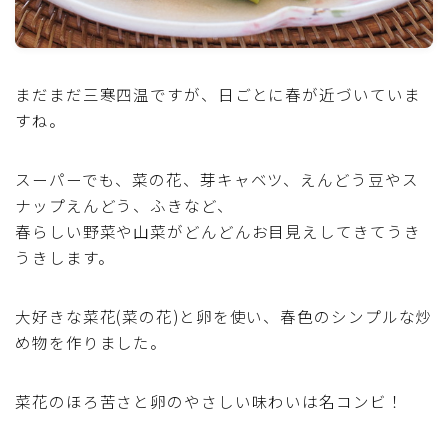
魚介料理
卵料理
まだまだ三寒四温ですが、日ごとに春が近づいていま
すね。
野菜料理(ブロッコリー・カリフラワー・パプリカ・菜
の花・その他)
スーパーでも、菜の花、芽キャベツ、えんどう豆やス
ナップえんどう、ふきなど、
野菜料理(きゅうり・なす・トマト・ピーマン・かぼち
春らしい野菜や山菜がどんどんお目見えしてきてうき
ゃ・ゴーヤ)
うきします。
野菜料理(キャベツ・白菜・ほうれん草・レタス・小松
菜・にら)
大好きな菜花(菜の花)と卵を使い、春色のシンプルな炒
め物を作りました。
野菜料理(ズッキーニ・コーン・いんげん・そら豆・え
んどう・オクラ)
菜花のほろ苦さと卵のやさしい味わいは名コンビ！
野菜料理(玉ねぎ・ねぎ・アボカド・青梗菜・セロリ・