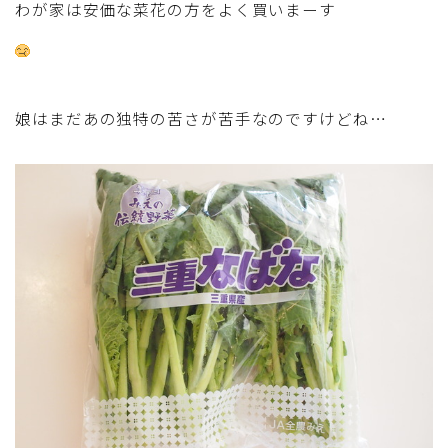
わが家は安価な菜花の方をよく買いまーす
行事食(おせち・ハロウィン・クリスマス・雛祭り・子
供の日・七夕等)
乾物・海藻・麩料理
娘はまだあの独特の苦さが苦手なのですけどね…
お弁当
漬物・ピクルス・保存食・発酵食品
圧力鍋使用の料理
ソース・ドレッシング・たれ・ディップ類
ドリンク・シロップ・ジャム類
その他食材