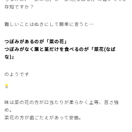
存知ですか？
マクロビスイーツ・自然派おやつ
難しいことはぬきにして簡単に言うと…
パン・パンケーキ・スコーン・食事パイ・ケークサレ・
粉もの
つぼみがあるのが「菜の花」
米/ご飯料理・もち料理
つぼみがなく葉と茎だけを食べるのが「菜花(なば
な)」
麺料理(パスタ・うどん・そうめん・春雨など)
のようです
ハム・ベーコン・ソーセー・・スパム・チーズ料理
豆腐・厚揚げ・油揚げ・納豆・豆類・豆製品料理
味は菜の花の方が口当たりが柔らかく上等、苦さ強
め。
缶詰料理(ツナ・サバ・いわし・ホタテ貝柱・コーン
菜花の方が歯ごたえがあって安価。
等)