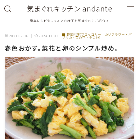
気まぐれキッチン andante
簡単レシピやレッスンの様子を気まぐれにご紹介♪
MENU
野菜料理(ブロッコリー・カリフラワー・パ
2021.02.16
2024.11.01
プリカ・菜の花・その他)
料理教室関連・レッスン後記
春色おかず。菜花と卵のシンプル炒め。
料理関連のお仕事・メディア掲載レシピ
鶏肉料理
豚肉料理
牛肉料理
ひき肉料理