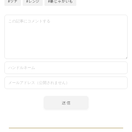
#ツナ
#レンジ
#新じゃがいも