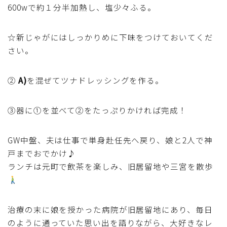
600wで約１分半加熱し、塩少々ふる。
テーブルコーディネート・食器・調理器具
☆新じゃがにはしっかりめに下味をつけておいてくだ
住・インテリア・小物・植物
さい。
離乳食・キッズメニュー
②
A)
を混ぜてツナドレッシングを作る。
育児徒然
③器に①を並べて②をたっぷりかければ完成！
その他徒然
GW中盤、夫は仕事で単身赴任先へ戻り、娘と2人で神
戸までおでかけ♪
ランチは元町で飲茶を楽しみ、旧居留地や三宮を散歩
治療の末に娘を授かった病院が旧居留地にあり、毎日
のように通っていた思い出を語りながら、大好きなレ