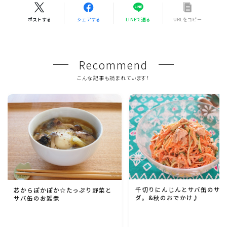
ポストする
シェアする
LINEで送る
URLをコピー
Recommend
こんな記事も読まれています！
千切りにんじんとサバ缶のサ
芯からぽかぽか☆たっぷり野菜と
ダ。&秋のおでかけ♪
サバ缶のお雑煮