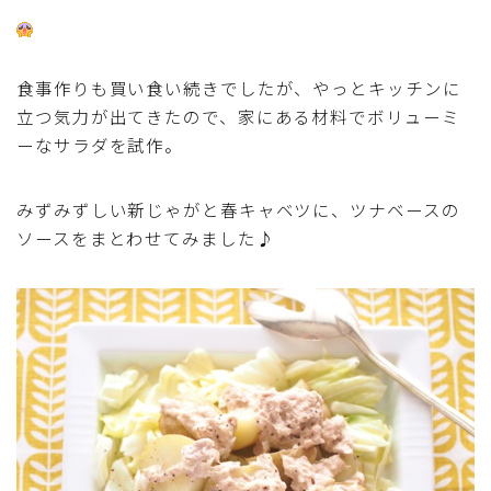
アスパラガス)
根菜料理（にんじん・ごぼう・かぶ・大根・れんこん・
食事作りも買い食い続きでしたが、やっとキッチンに
ビーツ)
立つ気力が出てきたので、家にある材料でボリューミ
ーなサラダを試作。
芋類(じゃが芋・さつま芋・里芋・山芋)
みずみずしい新じゃがと春キャベツに、ツナベースの
もやし・豆苗・たけのこ・せり・ふき・その他山菜料理
ソースをまとわせてみました♪
洋菓子 (焼き菓子)
洋菓子 (冷菓)
洋菓子 (その他)
和菓子