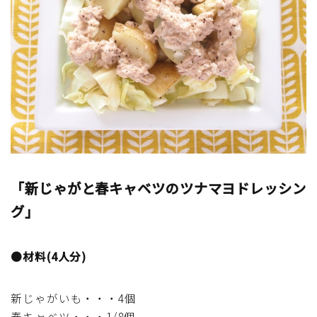
マクロビスイーツ・自然派おやつ
パン・パンケーキ・スコーン・食事パイ・ケークサレ・
粉もの
米/ご飯料理・もち料理
麺料理(パスタ・うどん・そうめん・春雨など)
「新じゃがと春キャベツのツナマヨドレッシン
ハム・ベーコン・ソーセー・・スパム・チーズ料理
グ」
豆腐・厚揚げ・油揚げ・納豆・豆類・豆製品料理
●材料(4人分)
缶詰料理(ツナ・サバ・いわし・ホタテ貝柱・コーン
等)
新じゃがいも・・・4個
春キャベツ・・・1/8個