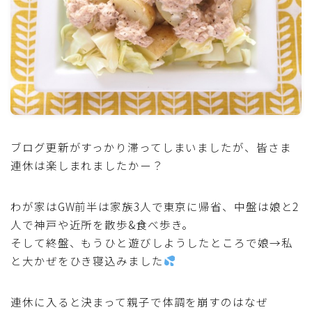
魚介料理
卵料理
野菜料理(ブロッコリー・カリフラワー・パプリカ・菜
の花・その他)
ブログ更新がすっかり滞ってしまいましたが、皆さま
野菜料理(きゅうり・なす・トマト・ピーマン・かぼち
ゃ・ゴーヤ)
連休は楽しまれましたかー？
野菜料理(キャベツ・白菜・ほうれん草・レタス・小松
わが家はGW前半は家族3人で東京に帰省、中盤は娘と2
菜・にら)
人で神戸や近所を散歩&食べ歩き。
そして終盤、もうひと遊びしようしたところで娘→私
野菜料理(ズッキーニ・コーン・いんげん・そら豆・え
と大かぜをひき寝込みました
んどう・オクラ)
連休に入ると決まって親子で体調を崩すのはなぜ
野菜料理(玉ねぎ・ねぎ・アボカド・青梗菜・セロリ・