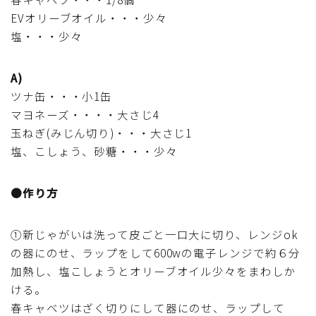
行事食(おせち・ハロウィン・クリスマス・雛祭り・子
EVオリーブオイル・・・少々
供の日・七夕等)
塩・・・少々
乾物・海藻・麩料理
A)
ツナ缶・・・小1缶
お弁当
マヨネーズ・・・・大さじ4
玉ねぎ(みじん切り)・・・大さじ1
漬物・ピクルス・保存食・発酵食品
塩、こしょう、砂糖・・・少々
圧力鍋使用の料理
●作り方
ソース・ドレッシング・たれ・ディップ類
①新じゃがいは洗って皮ごと一口大に切り、レンジok
の器にのせ、ラップをして600wの電子レンジで約６分
ドリンク・シロップ・ジャム類
加熱し、塩こしょうとオリーブオイル少々をまわしか
ける。
その他食材
春キャベツはざく切りにして器にのせ、ラップして