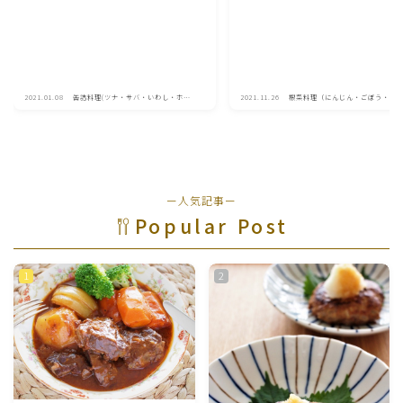
2021.01.08
缶詰料理(ツナ・サバ・いわし・ホタ
2021.11.26
根菜料理（にんじん・ごぼう・か
テ貝柱・コーン等)
大根・れんこん・ビーツ)
ー人気記事ー
Popular Post