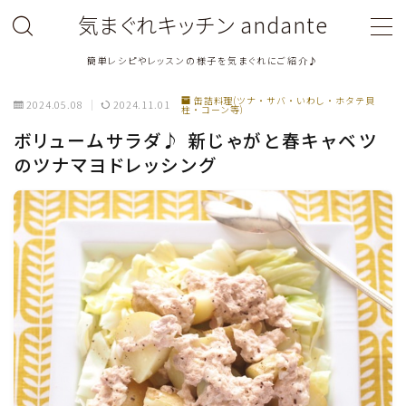
気まぐれキッチン andante
簡単レシピやレッスンの様子を気まぐれにご紹介♪
MENU
缶詰料理(ツナ・サバ・いわし・ホタテ貝
2024.05.08
2024.11.01
柱・コーン等)
料理教室関連・レッスン後記
ボリュームサラダ♪ 新じゃがと春キャベツ
のツナマヨドレッシング
料理関連のお仕事・メディア掲載レシピ
鶏肉料理
豚肉料理
牛肉料理
ひき肉料理