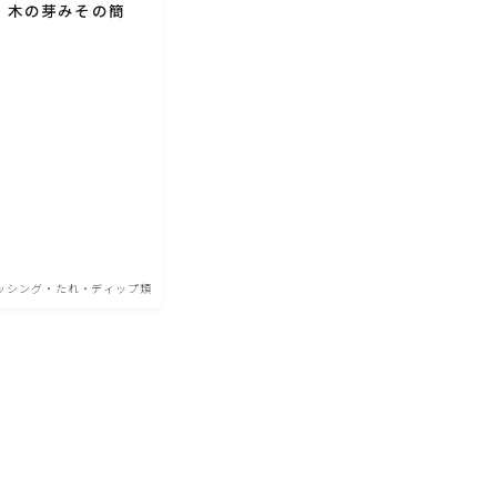
！木の芽みその簡
ッシング・たれ・ディップ類