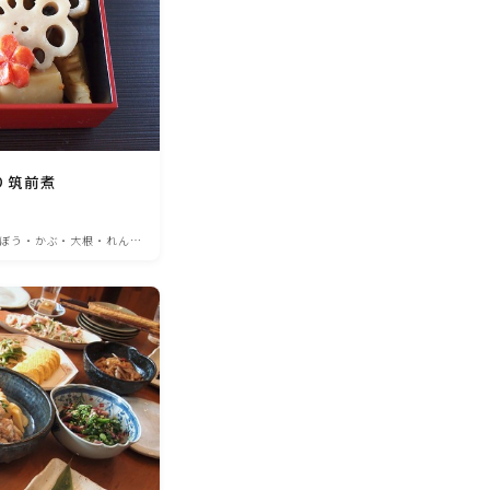
り筑前煮
ぼう・かぶ・大根・れんこ