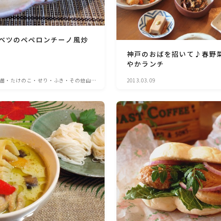
洋菓子 (その他)
ベツのペペロンチーノ風炒
神戸のおばを招いて♪春野
和菓子
やかランチ
苗・たけのこ・せり・ふき・その他山菜
2013.03.09
マクロビスイーツ・自然派おやつ
パン・パンケーキ・スコーン・食事パイ・ケー
クサレ・粉もの
米/ご飯料理・もち料理
麺料理(パスタ・うどん・そうめん・春雨な
ど)