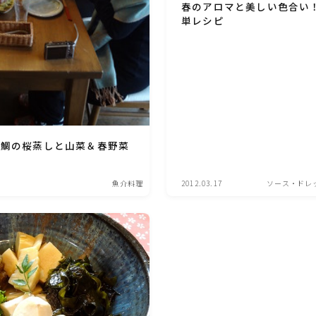
春のアロマと美しい色合い
単レシピ
圧力鍋使用の料理
ソース・ドレッシング・たれ・ディップ類
ドリンク・シロップ・ジャム類
 鯛の桜蒸しと山菜＆春野菜
その他食材
魚介料理
2012.03.17
ソース・ドレ
テーブルコーディネート・食器・調理器具
住・インテリア・小物・植物
離乳食・キッズメニュー