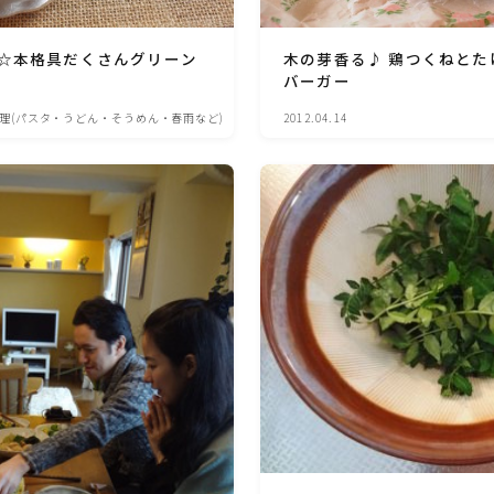
ハム・ベーコン・ソーセー・・スパム・チーズ
料理
☆本格具だくさんグリーン
木の芽香る♪ 鶏つくねとた
バーガー
豆腐・厚揚げ・油揚げ・納豆・豆類・豆製品
料理
理(パスタ・うどん・そうめん・春雨など)
2012.04.14
缶詰料理(ツナ・サバ・いわし・ホタテ貝柱・
コーン等)
行事食(おせち・ハロウィン・クリスマス・雛
祭り・子供の日・七夕等)
乾物・海藻・麩料理
お弁当
漬物・ピクルス・保存食・発酵食品