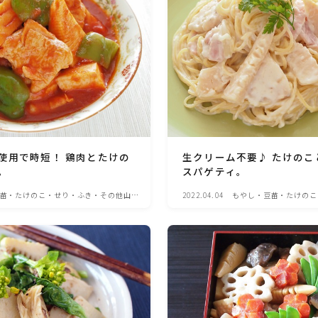
ひき肉料理
魚介料理
卵料理
使用で時短！ 鶏肉とたけの
生クリーム不要♪ たけのこ
野菜料理(ブロッコリー・カリフラワー・パプ
。
スパゲティ。
リカ・菜の花・その他)
苗・たけのこ・せり・ふき・その他山菜
2022.04.04
もやし・豆苗・たけのこ
料理
野菜料理(きゅうり・なす・トマト・ピーマン・
かぼちゃ・ゴーヤ)
野菜料理(キャベツ・白菜・ほうれん草・レタ
ス・小松菜・にら)