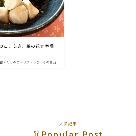
育児徒然
その他徒然
のこ、ふき、菜の花☆春爛
苗・たけのこ・せり・ふき・その他山菜
ー人気記事ー
Popular Post