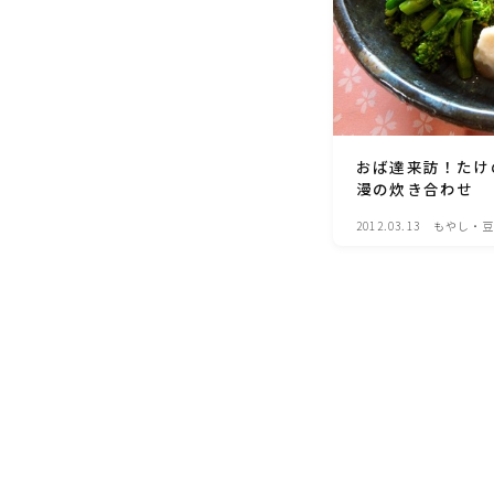
おば達来訪！たけ
漫の炊き合わせ
2012.03.13
もやし・豆
料理