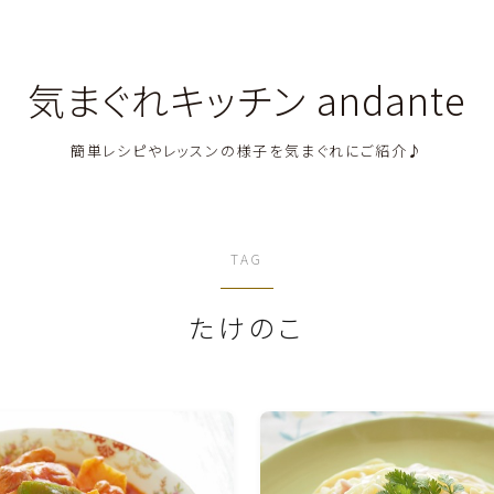
気まぐれキッチン andante
簡単レシピやレッスンの様子を気まぐれにご紹介♪
料理教室関連・レッスン後記
TAG
料理関連のお仕事・メディア掲載レシピ
たけのこ
鶏肉料理
豚肉料理
牛肉料理