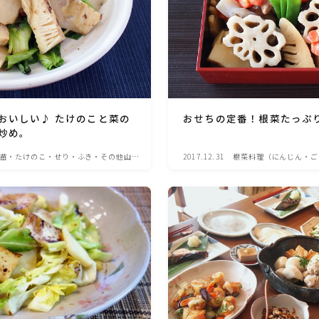
野菜料理(ズッキーニ・コーン・いんげん・そ
ら豆・えんどう・オクラ)
野菜料理(玉ねぎ・ねぎ・アボカド・青梗菜・
セロリ・アスパラガス)
おいしい♪ たけのこと菜の
おせちの定番！根菜たっぷ
根菜料理（にんじん・ごぼう・かぶ・大根・れ
んこん・ビーツ)
炒め。
苗・たけのこ・せり・ふき・その他山菜
2017.12.31
根菜料理（にんじん・ご
ん・ビーツ)
芋類(じゃが芋・さつま芋・里芋・山芋)
もやし・豆苗・たけのこ・せり・ふき・その他
山菜料理
洋菓子 (焼き菓子)
洋菓子 (冷菓)