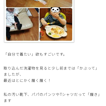
テーブルコーディネート・食器・調理器具
住・インテリア・小物・植物
離乳食・キッズメニュー
育児徒然
「自分で着たい」欲もすごいです。
その他徒然
取り込んだ洗濯物を見ると少し前までは「かぶって」
ましたが、
最近はとにかく履く履く！
私の汚い靴下、パパのパンツやTシャツだって「履き」
ます