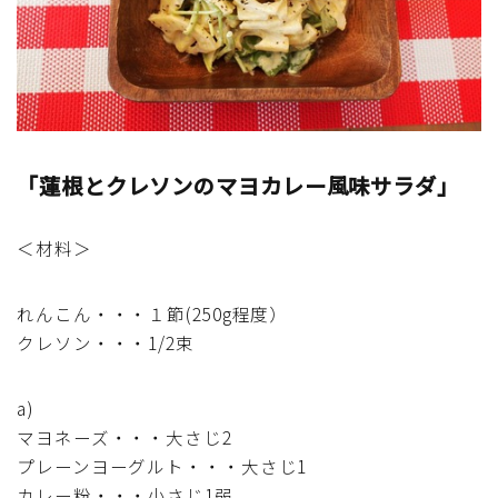
アスパラガス)
根菜料理（にんじん・ごぼう・かぶ・大根・れんこん・
ビーツ)
芋類(じゃが芋・さつま芋・里芋・山芋)
「蓮根とクレソンのマヨカレー風味サラダ」
もやし・豆苗・たけのこ・せり・ふき・その他山菜料理
＜材料＞
洋菓子 (焼き菓子)
れんこん・・・１節(250g程度）
クレソン・・・1/2束
洋菓子 (冷菓)
a)
洋菓子 (その他)
マヨネーズ・・・大さじ2
プレーンヨーグルト・・・大さじ1
和菓子
カレー粉・・・小さじ1弱