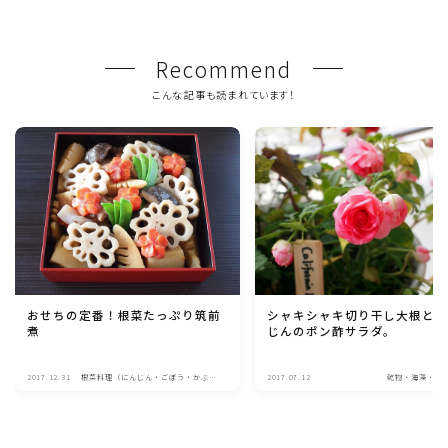
Recommend
こんな記事も読まれています！
おせちの定番！根菜たっぷり筑前
シャキシャキ切り干し大根と
煮
じんのポン酢サラダ。
2017.12.31
根菜料理（にんじん・ごぼう・かぶ・
2017.07.12
乾物・海藻・麩
大根・れんこん・ビーツ)