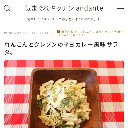
気まぐれキッチン andante
簡単レシピやレッスンの様子を気まぐれにご紹介♪
MENU
根菜料理（にんじん・ごぼう・かぶ・大根・
2015.02.17
2024.11.01
れんこん・ビーツ)
料理教室関連・レッスン後記
れんこんとクレソンのマヨカレー風味サラ
ダ。
料理関連のお仕事・メディア掲載レシピ
鶏肉料理
豚肉料理
牛肉料理
ひき肉料理