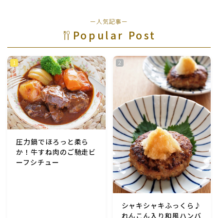
ー人気記事ー
Popular Post
圧力鍋でほろっと柔ら
か！牛すね肉のご馳走ビ
ーフシチュー
シャキシャキふっくら♪
れんこん入り和風ハンバ