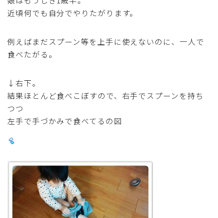
行事食(おせち・ハロウィン・クリスマス・雛祭り・子
近頃何でも自分でやりたがります。
供の日・七夕等)
例えばまだスプーン等を上手に使えないのに、一人で
乾物・海藻・麩料理
食べたがる。
お弁当
↓右下。
結果ほとんど食べこぼすので、右手でスプーンを持ち
漬物・ピクルス・保存食・発酵食品
つつ
左手で手づかみで食べてるの図
圧力鍋使用の料理
ソース・ドレッシング・たれ・ディップ類
ドリンク・シロップ・ジャム類
その他食材