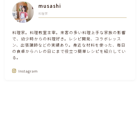
musashi
料理家
料理家。料理教室主宰。来客の多い料理上手な家族の影響
で、幼少時からの料理好き。レシピ開発、コラボレッス
ン、出張講師などの実績あり。身近な材料を使った、毎日
の食卓からハレの日にまで役立つ簡単レシピを紹介してい
る。
Follow Me‼
Instagram
HOME
根菜料理（にんじん・ごぼう・かぶ・大根・れんこん・ビーツ)
れ
＞
＞
【
お問い合わせ・お仕事のご依頼はこちら】