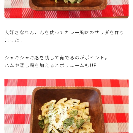
魚介料理
卵料理
大好きなれんこんを使ってカレー風味のサラダを作り
ました。
野菜料理(ブロッコリー・カリフラワー・パプリカ・菜
の花・その他)
シャキシャキ感を残して茹でるのがポイント。
野菜料理(きゅうり・なす・トマト・ピーマン・かぼち
ハムや蒸し鶏を加えるとボリュームもUP！
ゃ・ゴーヤ)
野菜料理(キャベツ・白菜・ほうれん草・レタス・小松
菜・にら)
野菜料理(ズッキーニ・コーン・いんげん・そら豆・え
んどう・オクラ)
野菜料理(玉ねぎ・ねぎ・アボカド・青梗菜・セロリ・