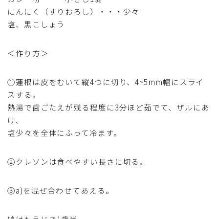
にんにく（すりおろし）・・・少々
マクロビスイーツ・自然派おやつ
塩、黒こしょう
パン・パンケーキ・スコーン・食事パイ・ケークサレ・
粉もの
＜作り方＞
米/ご飯料理・もち料理
①蓮根は皮をむいて縦4つに切り、4~5mm幅にスライ
スする。
麺料理(パスタ・うどん・そうめん・春雨など)
熱湯で歯ごたえが残る程度に3分ほど茹でて、ザルにあ
け、
塩少々を全体にふって冷ます。
ハム・ベーコン・ソーセー・・スパム・チーズ料理
②クレソンは食べやすい長さに切る。
豆腐・厚揚げ・油揚げ・納豆・豆類・豆製品料理
缶詰料理(ツナ・サバ・いわし・ホタテ貝柱・コーン
③a)を混ぜ合わせてあえる。
等)
娘はもうじき1歳半。