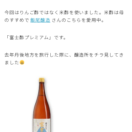
マクロビスイーツ・自然派おやつ
今回はりんご酢ではなく米酢を使いました。米酢は母
のすすめで
飯尾醸造
さんのこちらを愛用中。
パン・パンケーキ・スコーン・食事パイ・ケークサレ・
粉もの
「富士酢プレミアム」です。
米/ご飯料理・もち料理
去年丹後地方を旅行した際に、醸造所をチラ見してき
ました
麺料理(パスタ・うどん・そうめん・春雨など)
ハム・ベーコン・ソーセー・・スパム・チーズ料理
豆腐・厚揚げ・油揚げ・納豆・豆類・豆製品料理
缶詰料理(ツナ・サバ・いわし・ホタテ貝柱・コーン
等)