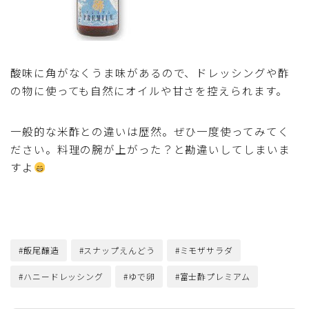
行事食(おせち・ハロウィン・クリスマス・雛祭り・子
供の日・七夕等)
乾物・海藻・麩料理
酸味に角がなくうま味があるので、ドレッシングや酢
の物に使っても自然にオイルや甘さを控えられます。
お弁当
一般的な米酢との違いは歴然。ぜひ一度使ってみてく
漬物・ピクルス・保存食・発酵食品
ださい。料理の腕が上がった？と勘違いしてしまいま
すよ
圧力鍋使用の料理
ソース・ドレッシング・たれ・ディップ類
#飯尾醸造
#スナップえんどう
#ミモザサラダ
ドリンク・シロップ・ジャム類
#ハニードレッシング
#ゆで卵
#富士酢プレミアム
その他食材