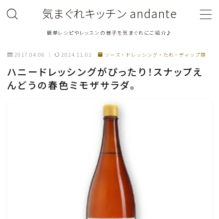
気まぐれキッチン andante
簡単レシピやレッスンの様子を気まぐれにご紹介♪
MENU
2017.04.06
2024.11.01
ソース・ドレッシング・たれ・ディップ類
料理教室関連・レッスン後記
ハニードレッシングがぴったり！スナップえ
んどうの春色ミモザサラダ。
料理関連のお仕事・メディア掲載レシピ
鶏肉料理
豚肉料理
牛肉料理
ひき肉料理