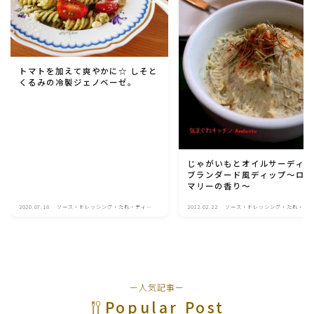
トマトを加えて爽やかに☆ しそと
くるみの冷製ジェノベーゼ。
じゃがいもとオイルサーディ
ブランダード風ディップ～ロ
マリーの香り～
2020.07.18
ソース・ドレッシング・たれ・ディッ
2012.02.22
ソース・ドレッシング・たれ・デ
プ類
プ類
ー人気記事ー
Popular Post