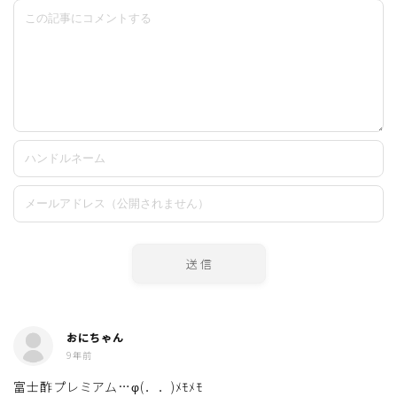
テーブルコーディネート・食器・調理器具
住・インテリア・小物・植物
離乳食・キッズメニュー
育児徒然
その他徒然
おにちゃん
9年前
富士酢プレミアム…φ(．．)ﾒﾓﾒﾓ