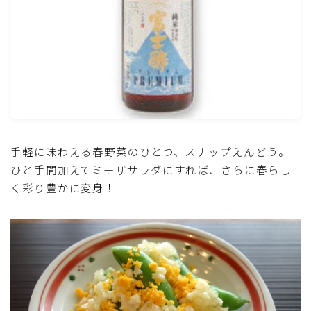
魚介料理
卵料理
野菜料理(ブロッコリー・カリフラワー・パプリカ・菜
の花・その他)
野菜料理(きゅうり・なす・トマト・ピーマン・かぼち
手軽に味わえる春野菜のひとつ、スナップえんどう。
ゃ・ゴーヤ)
ひと手間加えてミモザサラダにすれば、さらに春らし
く彩り豊かに変身！
野菜料理(キャベツ・白菜・ほうれん草・レタス・小松
菜・にら)
野菜料理(ズッキーニ・コーン・いんげん・そら豆・え
んどう・オクラ)
野菜料理(玉ねぎ・ねぎ・アボカド・青梗菜・セロリ・