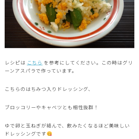
アスパラガス)
根菜料理（にんじん・ごぼう・かぶ・大根・れんこん・
ビーツ)
芋類(じゃが芋・さつま芋・里芋・山芋)
もやし・豆苗・たけのこ・せり・ふき・その他山菜料理
レシピは
こちら
を参考にしてください。この時はグリ
ーンアスパラで作っています。
洋菓子 (焼き菓子)
こちらのはちみつ入りドレッシング、
洋菓子 (冷菓)
ブロッコリーやキャベツとも相性抜群！
洋菓子 (その他)
ゆで卵と玉ねぎが絡んで、飲みたくなるほど美味しい
和菓子
ドレッシングです