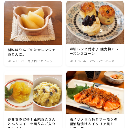
イ・ケークサレ・粉
貝柱・コーン等)
もの
マクロビスイーツ・自然派おやつ
パン・パンケーキ・スコーン・食事パイ・ケークサレ・
粉もの
米/ご飯料理・もち料理
詳細レシピ付き♪ 強力粉のレ
材料はりんごだけ☆レンジで
ーズンスコーン
煮りんご。
2014.10.29
マクロビスイーツ・
2014.02.26
パン・パンケーキ・
麺料理(パスタ・うどん・そうめん・春雨など)
自然派おやつ
スコーン・食事パ
イ・ケークサレ・粉
もの
ハム・ベーコン・ソーセー・・スパム・チーズ料理
豆腐・厚揚げ・油揚げ・納豆・豆類・豆製品料理
缶詰料理(ツナ・サバ・いわし・ホタテ貝柱・コーン
等)
おせちの定番！正統派栗きん
脂ノリノリ☆炙りサーモンの
とん＆スイーツ風りんご入り
醤油麹漬け＆イタリア風ミー