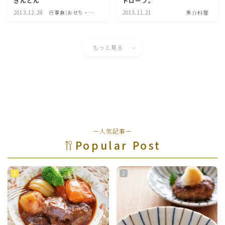
きんとん
トローフ。
行事食(おせち・ハロウィン・クリスマス・雛祭り・子
2013.12.28
行事食(おせち・ハ
2013.11.21
魚介料理
供の日・七夕等)
ロウィン・クリスマ
ス・雛祭り・子供の
日・七夕等)
乾物・海藻・麩料理
もっと見る
お弁当
漬物・ピクルス・保存食・発酵食品
圧力鍋使用の料理
ー人気記事ー
Popular Post
ソース・ドレッシング・たれ・ディップ類
ドリンク・シロップ・ジャム類
その他食材