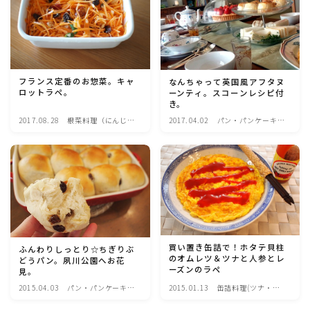
アスパラガス)
根菜料理（にんじん・ごぼう・かぶ・大根・れんこん・
ビーツ)
フランス定番のお惣菜。キャ
なんちゃって英国風アフタヌ
ロットラペ。
ーンティ。スコーンレシピ付
芋類(じゃが芋・さつま芋・里芋・山芋)
き。
2017.08.28
根菜料理（にんじ
2017.04.02
パン・パンケーキ・
ん・ごぼう・かぶ・
スコーン・食事パ
もやし・豆苗・たけのこ・せり・ふき・その他山菜料理
大根・れんこん・ビ
イ・ケークサレ・粉
ーツ)
もの
洋菓子 (焼き菓子)
洋菓子 (冷菓)
買い置き缶詰で！ホタテ貝柱
ふんわりしっとり☆ちぎりぶ
洋菓子 (その他)
のオムレツ＆ツナと人参とレ
どうパン。夙川公園へお花
ーズンのラペ
見。
2015.04.03
パン・パンケーキ・
2015.01.13
缶詰料理(ツナ・サ
和菓子
スコーン・食事パ
バ・いわし・ホタテ