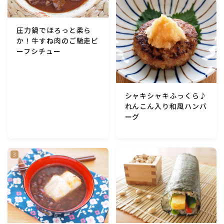
テーブルコーディネート・食器・調理器具
圧力鍋でほろっと柔ら
か！牛すね肉のご馳走ビ
住・インテリア・小物・植物
ーフシチュー
離乳食・キッズメニュー
シャキシャキふっくら♪
育児徒然
れんこん入り和風ハンバ
ーグ
その他徒然