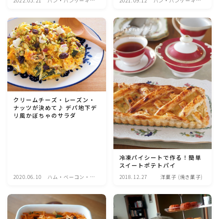
2022.05.21
パン・パンケーキ・
2021.09.12
パン・パンケーキ・
スコーン・食事パ
スコーン・食事パ
魚介料理
イ・ケークサレ・粉
イ・ケークサレ・粉
もの
もの
卵料理
野菜料理(ブロッコリー・カリフラワー・パプリカ・菜
の花・その他)
クリームチーズ・レーズン・
野菜料理(きゅうり・なす・トマト・ピーマン・かぼち
ナッツが決めて♪ デパ地下デ
ゃ・ゴーヤ)
リ風かぼちゃのサラダ
野菜料理(キャベツ・白菜・ほうれん草・レタス・小松
菜・にら)
冷凍パイシートで作る！簡単
スイートポテトパイ
2020.06.10
ハム・ベーコン・ソ
2018.12.27
洋菓子 (焼き菓子)
野菜料理(ズッキーニ・コーン・いんげん・そら豆・え
ーセー・・スパム・
んどう・オクラ)
チーズ料理
野菜料理(玉ねぎ・ねぎ・アボカド・青梗菜・セロリ・