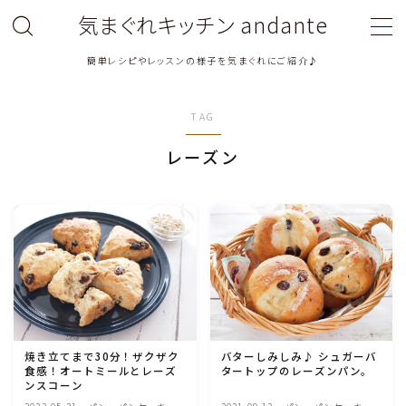
気まぐれキッチン andante
簡単レシピやレッスンの様子を気まぐれにご紹介♪
MENU
TAG
料理教室関連・レッスン後記
レーズン
料理関連のお仕事・メディア掲載レシピ
鶏肉料理
豚肉料理
牛肉料理
バターしみしみ♪ シュガーバ
焼き立てまで30分！ザクザク
タートップのレーズンパン。
食感！オートミールとレーズ
ひき肉料理
ンスコーン