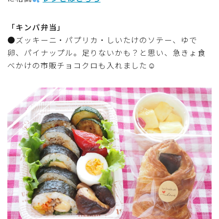
アスパラガス)
「キンパ弁当」
根菜料理（にんじん・ごぼう・かぶ・大根・れんこん・
●ズッキーニ・パプリカ・しいたけのソテー、ゆで
ビーツ)
卵、パイナップル。足りないかも？と思い、急きょ食
べかけの市販チョコクロも入れました☺
芋類(じゃが芋・さつま芋・里芋・山芋)
もやし・豆苗・たけのこ・せり・ふき・その他山菜料理
洋菓子 (焼き菓子)
洋菓子 (冷菓)
洋菓子 (その他)
和菓子