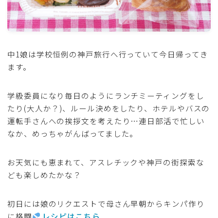
魚介料理
卵料理
中1娘は学校恒例の神戸旅行へ行っていて今日帰ってき
ます。
野菜料理(ブロッコリー・カリフラワー・パプリカ・菜
の花・その他)
学級委員になり毎日のようにランチミーティングをし
野菜料理(きゅうり・なす・トマト・ピーマン・かぼち
たり(大人か？)、ルール決めをしたり、ホテルやバスの
ゃ・ゴーヤ)
運転手さんへの挨拶文を考えたり…連日部活で忙しい
なか、めっちゃがんばってました。
野菜料理(キャベツ・白菜・ほうれん草・レタス・小松
菜・にら)
お天気にも恵まれて、アスレチックや神戸の街探索な
ども楽しめたかな？
野菜料理(ズッキーニ・コーン・いんげん・そら豆・え
んどう・オクラ)
初日には娘のリクエストで母さん早朝からキンパ作り
野菜料理(玉ねぎ・ねぎ・アボカド・青梗菜・セロリ・
に格闘
レシピはこちら