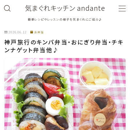
気まぐれキッチン andante
簡単レシピやレッスンの様子を気まぐれにご紹介♪
MENU
2026.06.12
お弁当
神戸旅行のキンパ弁当・おにぎり弁当・チキ
料理教室関連・レッスン後記
ンナゲット弁当他♪
料理関連のお仕事・メディア掲載レシピ
鶏肉料理
豚肉料理
牛肉料理
ひき肉料理