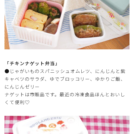
行事食(おせち・ハロウィン・クリスマス・雛祭り・子
供の日・七夕等)
乾物・海藻・麩料理
お弁当
漬物・ピクルス・保存食・発酵食品
「チキンナゲット弁当」
●じゃがいものスパニッシュオムレツ、にんじんと紫
圧力鍋使用の料理
キャベツのサラダ、ゆでブロッコリー、ゆかりご飯、
にんじんゼリー
ソース・ドレッシング・たれ・ディップ類
ナゲットは市販品です。最近の冷凍食品ほんとおいし
くて便利♡
ドリンク・シロップ・ジャム類
その他食材