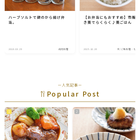
ハーブソルトで鶏のから揚げ弁
【お弁当にもおすすめ】市販
当。
き栗でらくらく♪栗ごはん
2018.03.29
鶏肉料理
2025.10.26
米/ご飯料理・もち
ー人気記事ー
Popular Post