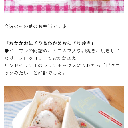
マクロビスイーツ・自然派おやつ
パン・パンケーキ・スコーン・食事パイ・ケークサレ・
今週のその他のお弁当です♪
粉もの
「おかかおにぎり＆わかめおにぎり弁当」
米/ご飯料理・もち料理
●ピーマンの肉詰め、カニカマ入り卵焼き、焼きしい
たけ、ブロッコリーのおかかあえ
麺料理(パスタ・うどん・そうめん・春雨など)
サンドイッチ用のランチボックスに入れたら「ピクニ
ックみたい」と好評でした。
ハム・ベーコン・ソーセー・・スパム・チーズ料理
豆腐・厚揚げ・油揚げ・納豆・豆類・豆製品料理
缶詰料理(ツナ・サバ・いわし・ホタテ貝柱・コーン
等)