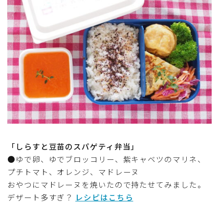
テーブルコーディネート・食器・調理器具
住・インテリア・小物・植物
離乳食・キッズメニュー
育児徒然
その他徒然
「しらすと豆苗のスパゲティ弁当」
●ゆで卵、ゆでブロッコリー、紫キャベツのマリネ、
プチトマト、オレンジ、マドレーヌ
おやつにマドレーヌを焼いたので持たせてみました。
デザート多すぎ？
レシピはこちら