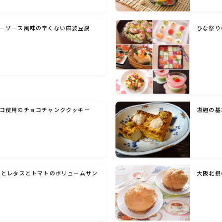
洋菓子 (その他)
ーソース風味の辛くない麻婆豆腐
ひな祭り
和菓子
マクロビスイーツ・自然派おやつ
コ使用のチョコチャンククッキー
塩麹の基
パン・パンケーキ・スコーン・食事パイ・ケー
クサレ・粉もの
米/ご飯料理・もち料理
ムとレタスとトマトのボリュームサン
大阪北摂
麺料理(パスタ・うどん・そうめん・春雨な
ど)