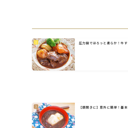
圧力鍋でほろっと柔らか！牛す
【鏡開きに】意外に簡単！基本