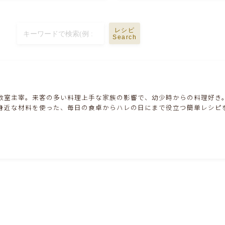
ハム・ベーコン・ソーセー・・スパム・チーズ
料理
レシピ
豆腐・厚揚げ・油揚げ・納豆・豆類・豆製品
Search
料理
缶詰料理(ツナ・サバ・いわし・ホタテ貝柱・
コーン等)
教室主宰。来客の多い料理上手な家族の影響で、幼少時からの料理好き
身近な材料を使った、毎日の食卓からハレの日にまで役立つ簡単レシピ
行事食(おせち・ハロウィン・クリスマス・雛
祭り・子供の日・七夕等)
乾物・海藻・麩料理
お弁当
漬物・ピクルス・保存食・発酵食品