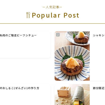
野菜料理(ズッキーニ・コーン・いんげん・そ
ー人気記事ー
ら豆・えんどう・オクラ)
Popular Post
野菜料理(玉ねぎ・ねぎ・アボカド・青梗菜・
セロリ・アスパラガス)
ね肉のご馳走ビーフシチュー
シャキシ
根菜料理（にんじん・ごぼう・かぶ・大根・れ
んこん・ビーツ)
芋類(じゃが芋・さつま芋・里芋・山芋)
もやし・豆苗・たけのこ・せり・ふき・その他
山菜料理
のおしるこ(ぜんざい)の作り方
節分間近
洋菓子 (焼き菓子)
洋菓子 (冷菓)