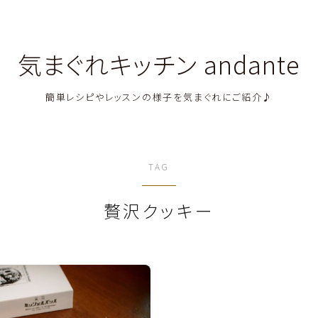
気まぐれキッチン andante
簡単レシピやレッスンの様子を気まぐれにご紹介♪
料理教室関連・レッスン後記
TAG
料理関連のお仕事・メディア掲載レシピ
贅沢クッキー
鶏肉料理
豚肉料理
牛肉料理