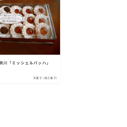
ひき肉料理
魚介料理
卵料理
夙川「ミッシェルバッハ」
野菜料理(ブロッコリー・カリフラワー・パプ
リカ・菜の花・その他)
洋菓子 (焼き菓子)
野菜料理(きゅうり・なす・トマト・ピーマン・
かぼちゃ・ゴーヤ)
野菜料理(キャベツ・白菜・ほうれん草・レタ
ス・小松菜・にら)