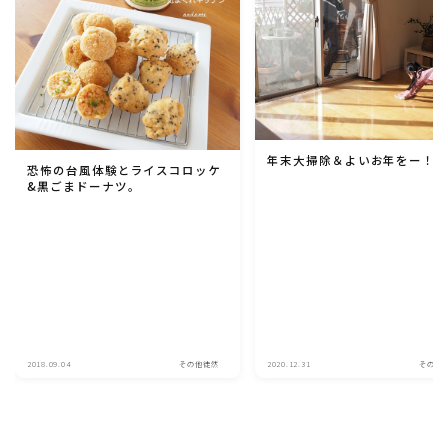
年末大掃除＆よいお年をー！
恐怖の台風体験とライスコロッケ
&黒ごまドーナツ。
2018.09.04
その他徒然
2020.12.31
その他