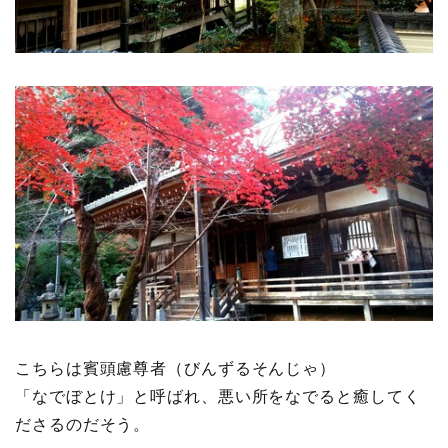
行事食(おせち・ハロウィン・クリスマス・雛祭り・子
供の日・七夕等)
乾物・海藻・麩料理
お弁当
漬物・ピクルス・保存食・発酵食品
圧力鍋使用の料理
ソース・ドレッシング・たれ・ディップ類
ドリンク・シロップ・ジャム類
こちらは賓頭慮尊者（びんずるそんじゃ）
「なでぼとけ」と呼ばれ、悪い所をなでると癒してく
その他食材
ださるのだそう。