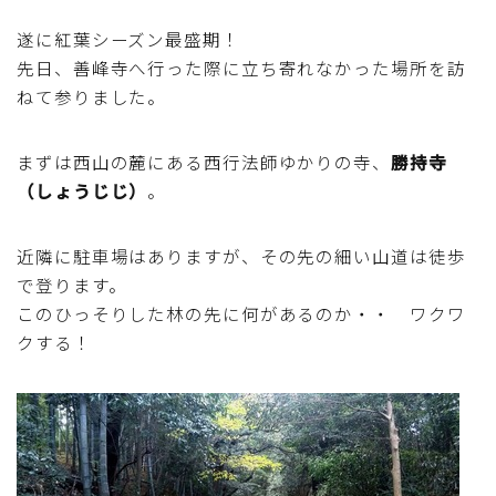
魚介料理
遂に紅葉シーズン最盛期！
先日、善峰寺へ行った際に立ち寄れなかった場所を訪
卵料理
ねて参りました。
野菜料理(ブロッコリー・カリフラワー・パプリカ・菜
まずは西山の麓にある西行法師ゆかりの寺、
勝持寺
の花・その他)
（しょうじじ）
。
野菜料理(きゅうり・なす・トマト・ピーマン・かぼち
近隣に駐車場はありますが、その先の細い山道は徒歩
ゃ・ゴーヤ)
で登ります。
このひっそりした林の先に何があるのか・・ ワクワ
野菜料理(キャベツ・白菜・ほうれん草・レタス・小松
クする！
菜・にら)
野菜料理(ズッキーニ・コーン・いんげん・そら豆・え
んどう・オクラ)
野菜料理(玉ねぎ・ねぎ・アボカド・青梗菜・セロリ・