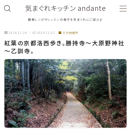
気まぐれキッチン andante
簡単レシピやレッスンの様子を気まぐれにご紹介♪
MENU
2014.11.24
2024.11.01
その他徒然
料理教室関連・レッスン後記
紅葉の京都洛西歩き。勝持寺～大原野神社
～乙訓寺。
料理関連のお仕事・メディア掲載レシピ
鶏肉料理
豚肉料理
牛肉料理
ひき肉料理