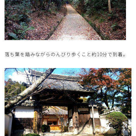
アスパラガス)
根菜料理（にんじん・ごぼう・かぶ・大根・れんこん・
ビーツ)
芋類(じゃが芋・さつま芋・里芋・山芋)
落ち葉を踏みながらのんびり歩くこと約10分で到着。
もやし・豆苗・たけのこ・せり・ふき・その他山菜料理
洋菓子 (焼き菓子)
洋菓子 (冷菓)
洋菓子 (その他)
和菓子