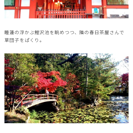
睡蓮の浮かぶ鯉沢池を眺めつつ、隣の春日茶屋さんで
草団子をぱくり。