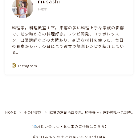
musashi
料理家
料理家。料理教室主宰。来客の多い料理上手な家族の影響
で、幼少時からの料理好き。レシピ開発、コラボレッス
ン、出張講師などの実績あり。身近な材料を使った、毎日
の食卓からハレの日にまで役立つ簡単レシピを紹介してい
る。
Instagram
Follow Me‼
HOME
その他徒然
紅葉の京都洛西歩き。勝持寺～大原野神社～乙訓寺。
＞
＞
【
お問い合わせ・お仕事のご依頼はこちら】
2011–2026 気まぐれキッチン andante