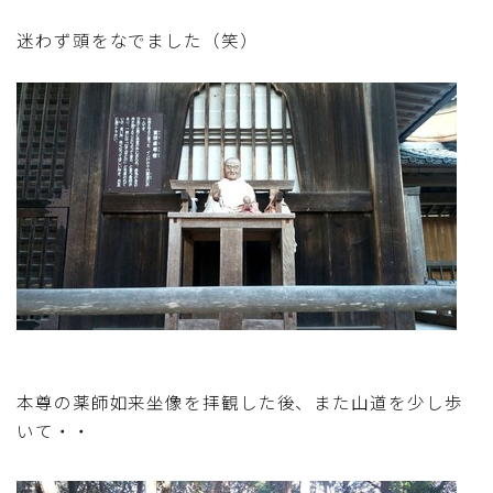
テーブルコーディネート・食器・調理器具
迷わず頭をなでました（笑）
住・インテリア・小物・植物
離乳食・キッズメニュー
育児徒然
その他徒然
本尊の薬師如来坐像を拝観した後、また山道を少し歩
いて・・