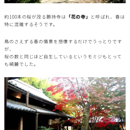
マクロビスイーツ・自然派おやつ
約100本の桜が茂る勝持寺は
「花の寺」
と呼ばれ、春は
特に混雑するそうです。
パン・パンケーキ・スコーン・食事パイ・ケークサレ・
粉もの
鳥のさえずる春の情景を想像するだけでうっとりです
米/ご飯料理・もち料理
が、
桜の数と同じほど自生しているというモミジもとって
麺料理(パスタ・うどん・そうめん・春雨など)
も綺麗でした。
ハム・ベーコン・ソーセー・・スパム・チーズ料理
豆腐・厚揚げ・油揚げ・納豆・豆類・豆製品料理
缶詰料理(ツナ・サバ・いわし・ホタテ貝柱・コーン
等)