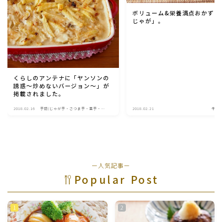
ボリューム&栄養満点おかず「
じゃが」。
くらしのアンテナに「ヤンソンの
誘惑～炒めないバージョン～」が
掲載されました。
2018.02.16
芋類(じゃが芋・さつま芋・里芋・山
2018.02.21
牛肉
芋)
ー人気記事ー
Popular Post