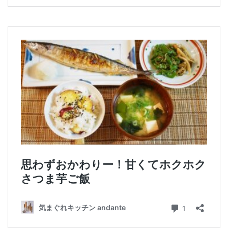
行事食(おせち・ハロウィン・クリスマス・雛祭り・子
供の日・七夕等)
乾物・海藻・麩料理
お弁当
漬物・ピクルス・保存食・発酵食品
圧力鍋使用の料理
ソース・ドレッシング・たれ・ディップ類
ドリンク・シロップ・ジャム類
その他食材