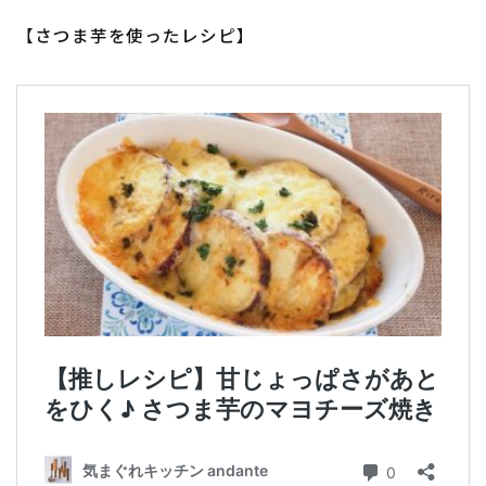
アスパラガス)
【
さつま芋を使ったレシピ】
根菜料理（にんじん・ごぼう・かぶ・大根・れんこん・
ビーツ)
芋類(じゃが芋・さつま芋・里芋・山芋)
もやし・豆苗・たけのこ・せり・ふき・その他山菜料理
洋菓子 (焼き菓子)
洋菓子 (冷菓)
洋菓子 (その他)
和菓子