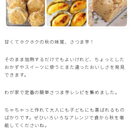
魚介料理
卵料理
甘くてホクホクの秋の味覚、さつま芋！
野菜料理(ブロッコリー・カリフラワー・パプリカ・菜
の花・その他)
そのまま加熱するだけでもよいけれど、ちょっとした
野菜料理(きゅうり・なす・トマト・ピーマン・かぼち
おかずやスイーツに使うとまた違ったおいしさを発見
ゃ・ゴーヤ)
できます。
野菜料理(キャベツ・白菜・ほうれん草・レタス・小松
菜・にら)
わが家で定番の簡単さつま芋レシピを集めました。
野菜料理(ズッキーニ・コーン・いんげん・そら豆・え
ちゃちゃっと作れて大人にも子どもにも喜ばれるもの
んどう・オクラ)
ばかりです。ぜひいろいろなアレンジで食から秋を堪
能してくださいね。
野菜料理(玉ねぎ・ねぎ・アボカド・青梗菜・セロリ・