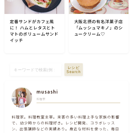
定番サンドがカフェ風
大阪北摂の有名洋菓子店
に！ ハムとレタスとト
「ムッシュマキノ」のシ
マトのボリュームサンド
ュークリーム♡
イッチ
レシピ
Search
musashi
料理家
料理家。料理教室主宰。来客の多い料理上手な家族の影響
で、幼少時からの料理好き。レシピ開発、コラボレッス
ン、出張講師などの実績あり。身近な材料を使った、毎日