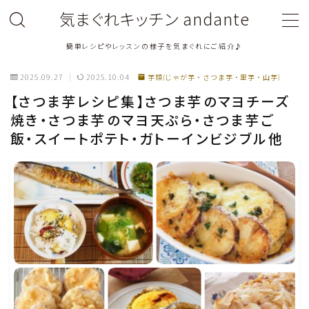
気まぐれキッチン andante
簡単レシピやレッスンの様子を気まぐれにご紹介♪
MENU
2025.09.27
2025.10.04
芋類(じゃが芋・さつま芋・里芋・山芋)
料理教室関連・レッスン後記
【さつま芋レシピ集】さつま芋のマヨチーズ
焼き・さつま芋のマヨ天ぷら・さつま芋ご
飯・スイートポテト・ガトーインビジブル他
料理関連のお仕事・メディア掲載レシピ
鶏肉料理
豚肉料理
牛肉料理
ひき肉料理