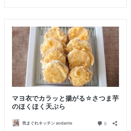
マクロビスイーツ・自然派おやつ
パン・パンケーキ・スコーン・食事パイ・ケークサレ・
粉もの
米/ご飯料理・もち料理
麺料理(パスタ・うどん・そうめん・春雨など)
ハム・ベーコン・ソーセー・・スパム・チーズ料理
豆腐・厚揚げ・油揚げ・納豆・豆類・豆製品料理
缶詰料理(ツナ・サバ・いわし・ホタテ貝柱・コーン
等)