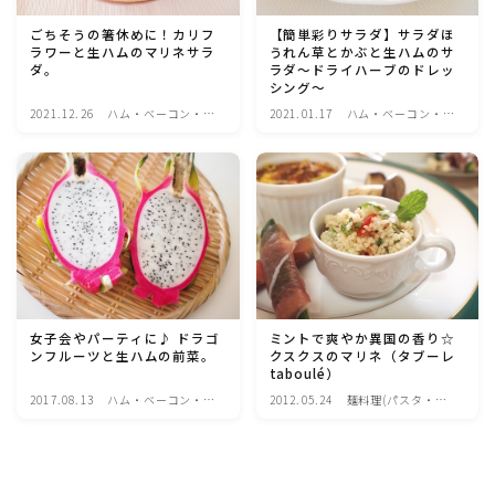
アスパラガス)
ごちそうの箸休めに！カリフ
【簡単彩りサラダ】サラダほ
ラワーと生ハムのマリネサラ
うれん草とかぶと生ハムのサ
ダ。
ラダ～ドライハーブのドレッ
根菜料理（にんじん・ごぼう・かぶ・大根・れんこん・
シング～
ビーツ)
2021.12.26
ハム・ベーコン・ソ
2021.01.17
ハム・ベーコン・ソ
ーセー・・スパム・
ーセー・・スパム・
チーズ料理
チーズ料理
芋類(じゃが芋・さつま芋・里芋・山芋)
もやし・豆苗・たけのこ・せり・ふき・その他山菜料理
洋菓子 (焼き菓子)
女子会やパーティに♪ ドラゴ
ミントで爽やか異国の香り☆
洋菓子 (冷菓)
ンフルーツと生ハムの前菜。
クスクスのマリネ（タブーレ
taboulé）
2017.08.13
ハム・ベーコン・ソ
2012.05.24
麺料理(パスタ・う
洋菓子 (その他)
ーセー・・スパム・
どん・そうめん・春
チーズ料理
雨など)
和菓子