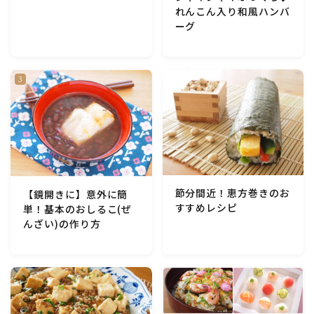
行事食(おせち・ハロウィン・クリスマス・雛祭り・子
れんこん入り和風ハンバ
供の日・七夕等)
ーグ
乾物・海藻・麩料理
お弁当
漬物・ピクルス・保存食・発酵食品
圧力鍋使用の料理
節分間近！恵方巻きのお
【鏡開きに】意外に簡
すすめレシピ
単！基本のおしるこ(ぜ
ソース・ドレッシング・たれ・ディップ類
んざい)の作り方
ドリンク・シロップ・ジャム類
その他食材