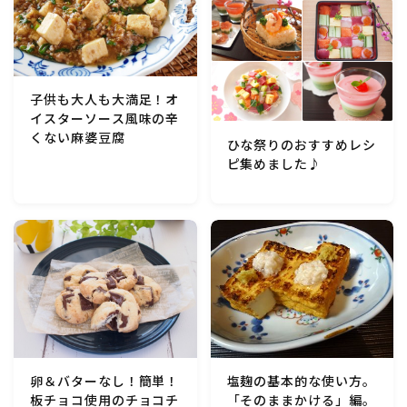
テーブルコーディネート・食器・調理器具
住・インテリア・小物・植物
子供も大人も大満足！オ
イスターソース風味の辛
離乳食・キッズメニュー
くない麻婆豆腐
ひな祭りのおすすめレシ
ピ集めました♪
育児徒然
その他徒然
卵＆バターなし！簡単！
塩麹の基本的な使い方。
板チョコ使用のチョコチ
「そのままかける」編。