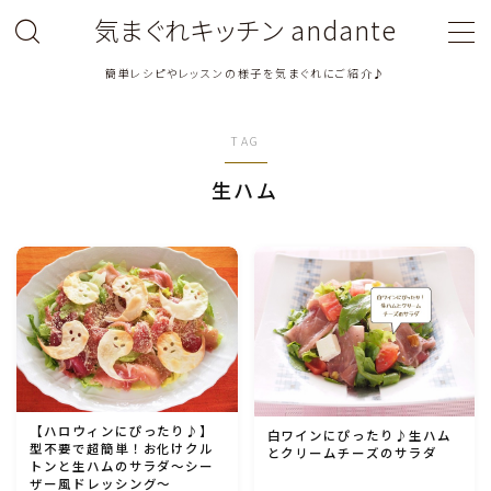
気まぐれキッチン andante
簡単レシピやレッスンの様子を気まぐれにご紹介♪
MENU
TAG
料理教室関連・レッスン後記
生ハム
料理関連のお仕事・メディア掲載レシピ
鶏肉料理
豚肉料理
牛肉料理
【ハロウィンにぴったり♪】
白ワインにぴったり♪生ハム
型不要で超簡単！お化けクル
とクリームチーズのサラダ
ひき肉料理
トンと生ハムのサラダ〜シー
ザー風ドレッシング〜