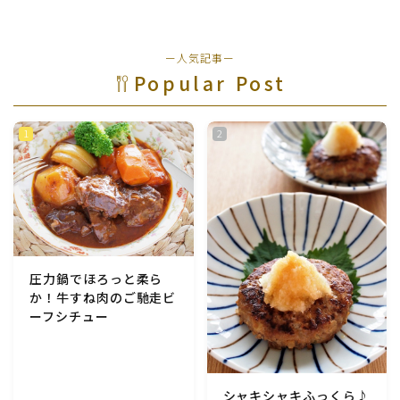
マクロビスイーツ・自然派おやつ
ー人気記事ー
パン・パンケーキ・スコーン・食事パイ・ケークサレ・
Popular Post
粉もの
米/ご飯料理・もち料理
麺料理(パスタ・うどん・そうめん・春雨など)
ハム・ベーコン・ソーセー・・スパム・チーズ料理
圧力鍋でほろっと柔ら
豆腐・厚揚げ・油揚げ・納豆・豆類・豆製品料理
か！牛すね肉のご馳走ビ
ーフシチュー
缶詰料理(ツナ・サバ・いわし・ホタテ貝柱・コーン
等)
シャキシャキふっくら♪