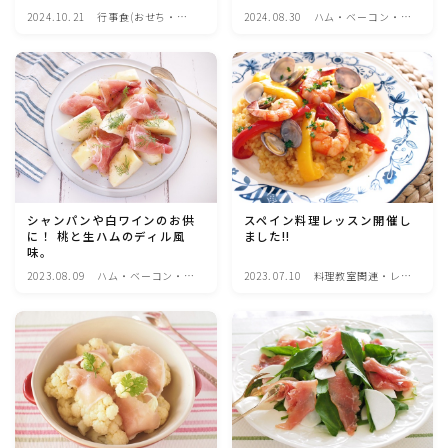
2024.10.21
行事食(おせち・ハ
2024.08.30
ハム・ベーコン・ソ
魚介料理
ロウィン・クリスマ
ーセー・・スパム・
ス・雛祭り・子供の
チーズ料理
日・七夕等)
卵料理
野菜料理(ブロッコリー・カリフラワー・パプリカ・菜
の花・その他)
野菜料理(きゅうり・なす・トマト・ピーマン・かぼち
シャンパンや白ワインのお供
スペイン料理レッスン開催し
ゃ・ゴーヤ)
に！ 桃と生ハムのディル風
ました!!
味。
2023.08.09
ハム・ベーコン・ソ
2023.07.10
料理教室関連・レッ
野菜料理(キャベツ・白菜・ほうれん草・レタス・小松
ーセー・・スパム・
スン後記
菜・にら)
チーズ料理
野菜料理(ズッキーニ・コーン・いんげん・そら豆・え
んどう・オクラ)
野菜料理(玉ねぎ・ねぎ・アボカド・青梗菜・セロリ・